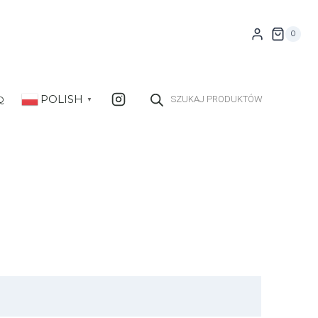
0
Wyszukiwarka
produktów
POLISH
Q
▼