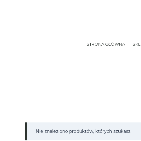
Przejdź
do
treści
STRONA GŁÓWNA
SKL
Nie znaleziono produktów, których szukasz.