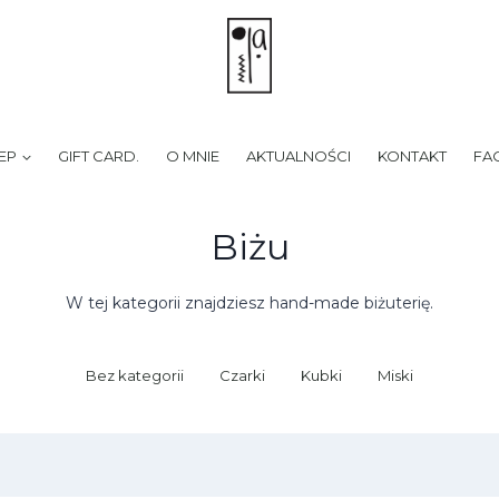
EP
GIFT CARD.
O MNIE
AKTUALNOŚCI
KONTAKT
FA
Biżu
W tej kategorii znajdziesz hand-made biżuterię.
Bez kategorii
Czarki
Kubki
Miski