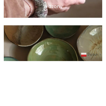
Wazony
Polish
▼